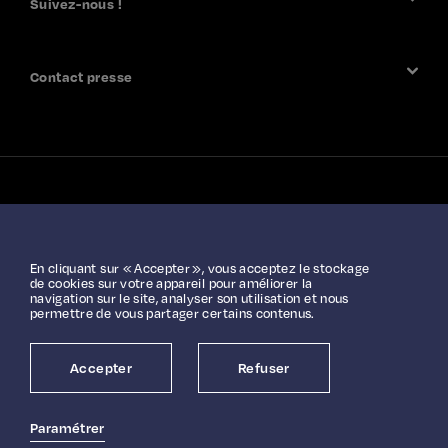
Suivez-nous !
Adhérer
Contact presse
L'Aventure Peugeot
contact-avpcd@laventureassociation.com
L'Aventure Citroën
Contact presse
L'Aventure DS Automobiles
En cliquant sur « Accepter », vous acceptez le stockage
de cookies sur votre appareil pour améliorer la
Informations légales
navigation sur le site, analyser son utilisation et nous
permettre de vous partager certains contenus.
Préférences cookies
Accepter
Refuser
© 2022 L'Aventure
Paramétrer