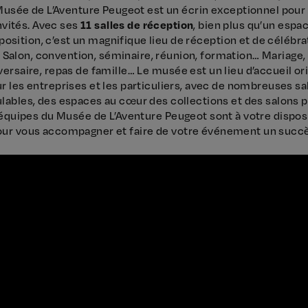
Musée de L’Aventure Peugeot est un écrin exceptionnel pour
nvités. Avec ses
11 salles de réception
, bien plus qu’un espa
position, c’est un magnifique lieu de réception et de célébra
Salon, convention, séminaire, réunion, formation… Mariage,
versaire, repas de famille… Le musée est un lieu d’accueil ori
r les entreprises et les particuliers, avec de nombreuses sa
ables, des espaces au cœur des collections et des salons p
équipes du Musée de L’Aventure Peugeot sont à votre dispos
our vous accompagner et faire de votre événement un succè