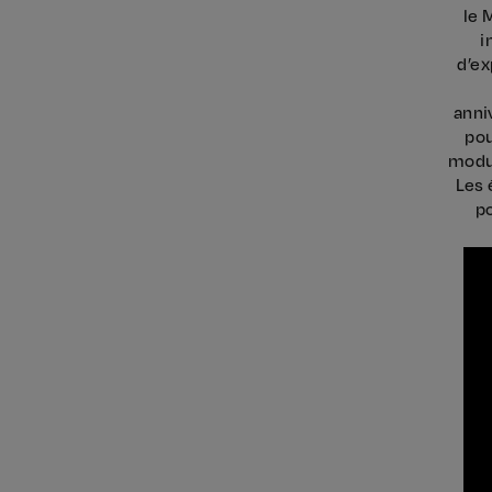
le 
i
d’ex
anni
pou
modul
Les 
p