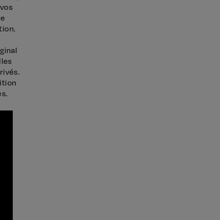
 vos
ce
tion.
ginal
lles
rivés.
ition
s.