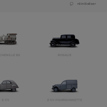
réinitialiser
CHENILLE B2
ROSALIE
2 CV
2 CV FOURGONNETTE