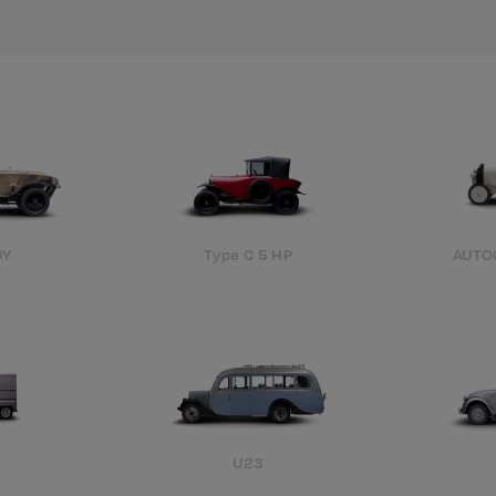
Une erreur est survenue
DY
Type C 5 HP
AUTO
H
U23