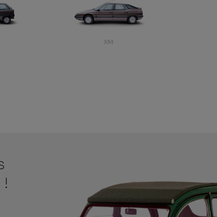
XM
s
 !