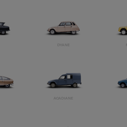
DYANE
ACADIANE