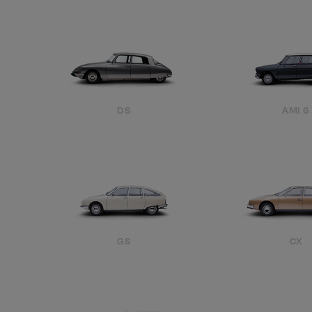
DS
AMI 6
GS
CX