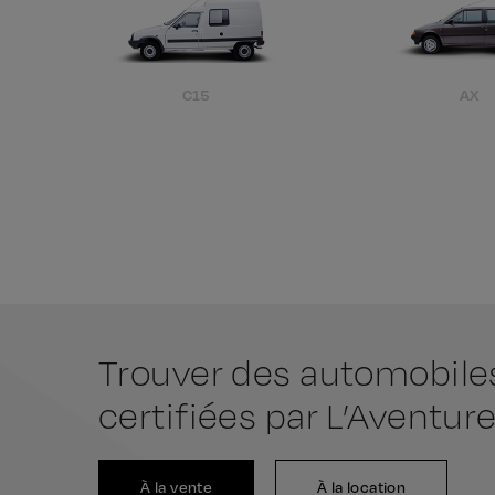
C15
AX
Trouver des automobile
certifiées par L’Aventure
À la vente
À la location