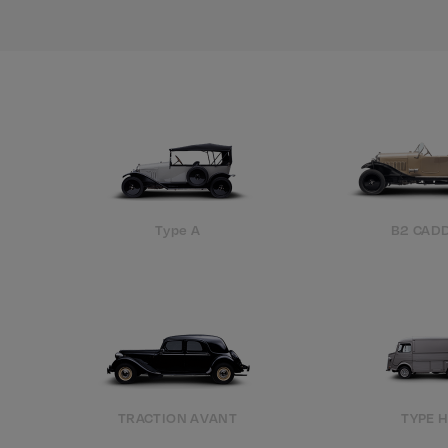
Type A
B2 CAD
TRACTION AVANT
TYPE 