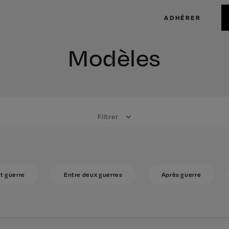
ADHÉRER
Modèles
Filtrer
t guerre
Entre deux guerres
Après guerre