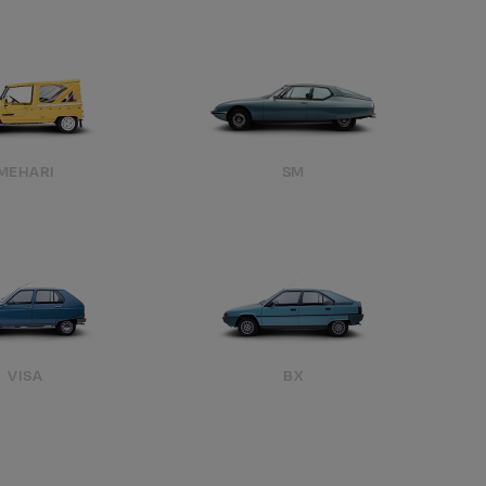
MEHARI
SM
VISA
BX