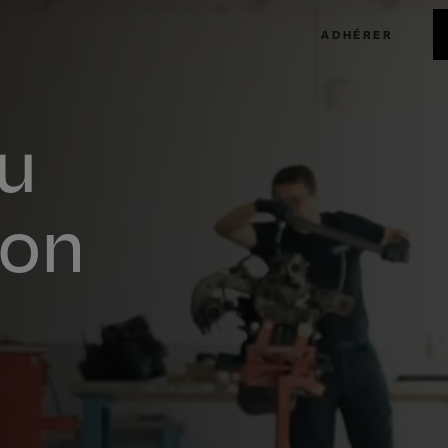
ADHÉRER
ou
son