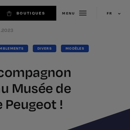
BOUTIQUES
MENU
FR
EN
2.2023
MBLEMENTS
DIVERS
MODÈLES
 compagnon
 au Musée de
e Peugeot !