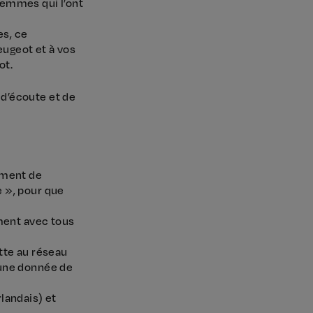
femmes qui l’ont
es, ce
eugeot et à vos
ot.
 d’écoute et de
ement de
e », pour que
ément avec tous
tte au réseau
cune donnée de
rlandais) et