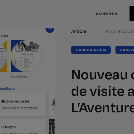
ADHÉRER
Article
Paru le 06.1
L'ASSOCIATION
RASSE
Nouveau
de visite
L’Aventur