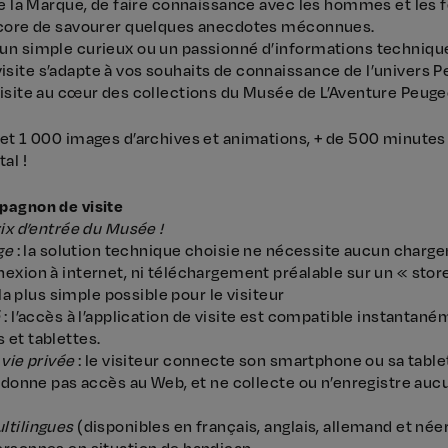
de la Marque, de faire connaissance avec les hommes et les 
ncore de savourer quelques anecdotes méconnues.
un simple curieux ou un passionné d’informations techniqu
site s’adapte à vos souhaits de connaissance de l’univers P
visite au cœur des collections du Musée de L’Aventure Peuge
 et 1 000 images d’archives et animations, + de 500 minutes
al !
pagnon de visite
rix d’entrée du Musée !
ge
: la solution technique choisie ne nécessite aucun charg
exion à internet, ni téléchargement préalable sur un « stor
t la plus simple possible pour le visiteur
é
: l’accès à l’application de visite est compatible instantan
 et tablettes.
 vie privée
: le visiteur connecte son smartphone ou sa table
ne donne pas accès au Web, et ne collecte ou n’enregistre au
ltilingues
(disponibles en français, anglais, allemand et née
ersonnes en situation de handicap.