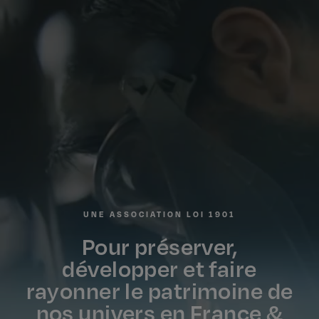
UNE ASSOCIATION LOI 1901
Pour préserver,
développer et faire
rayonner le patrimoine de
nos univers en France &