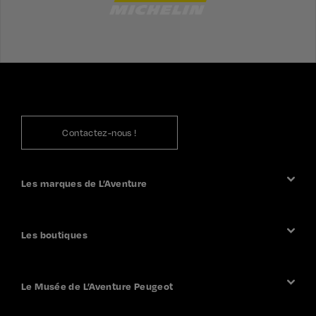
Contactez-nous !
Les marques de L’Aventure
L’Aventure Peugeot
L’Aventure Citroën
Les boutiques
L’Aventure DS Automobiles
L’Aventure Peugeot boutique
L’Aventure Citroën boutique
Le Musée de L’Aventure Peugeot
Visiter le Musée